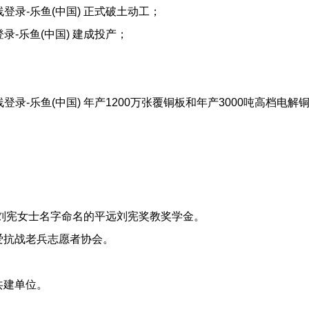
登录-乐鱼(中国) 正式破土动工；
-乐鱼(中国) 建成投产；
录-乐鱼(中国) 年产1200万张覆铜板和年产3000吨高档电解
人刘宪女士名字命名的平远刘宪奖教奖学金。
爱抗战老兵志愿者协会。
共建单位。