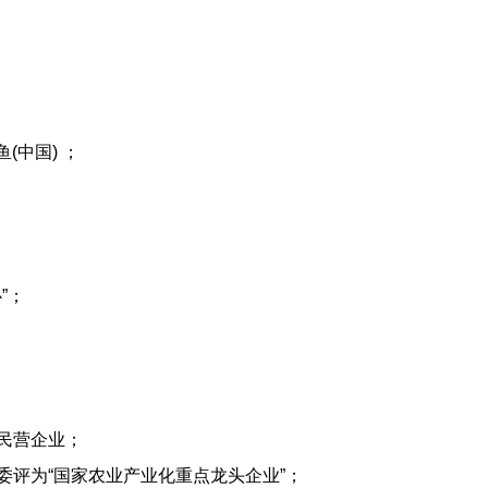
(中国) ；
”；
强民营企业；
部委评为“国家农业产业化重点龙头企业”；