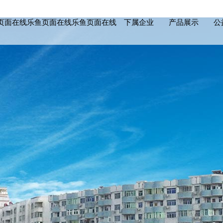
页面在线
乐鱼页面在线
乐鱼页面在线
下属企业
产品展示
公
-乐鱼(中
登录-乐鱼(中
登录
 乐鱼页面
国) 概况
线登录