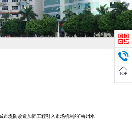
城市堤防改造加固工程引入市场机制的
"
梅州水