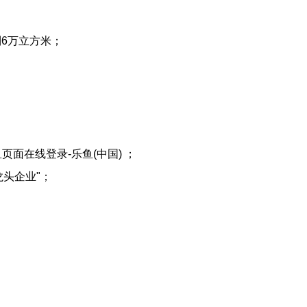
到6万立方米；
面在线登录-乐鱼(中国) ；
龙头企业"；