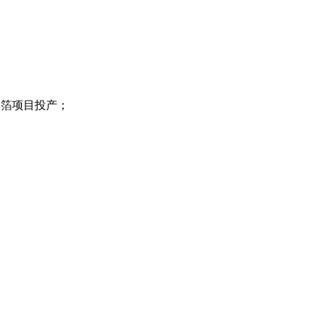
铜箔项目投产；