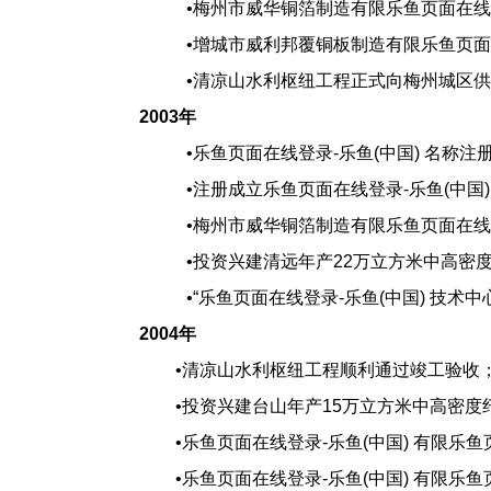
•梅州市威华铜箔制造有限乐鱼页面在线登
•增城市威利邦覆铜板制造有限乐鱼页面在
•
清凉山水利枢纽工程正式向梅州城区供
2003
年
•乐鱼页面在线登录-乐鱼(中国) 名称注
•注册成立乐鱼页面在线登录-乐鱼(中国)
•梅州市威华铜箔制造有限乐鱼页面在线登
•投资兴建清远年产22万立方米中高密
•“乐鱼页面在线登录-乐鱼(中国) 技
2004
年
•清凉山水利枢纽工程顺利通过竣工验收
•投资兴建台山年产15万立方米中高密度
•乐鱼页面在线登录-乐鱼(中国) 有限乐
•乐鱼页面在线登录-乐鱼(中国) 有限乐