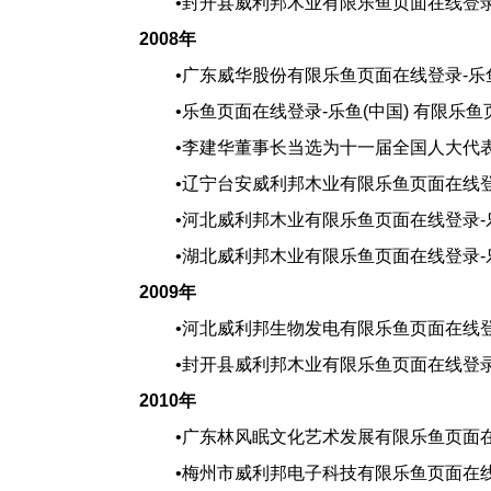
•封开县威利邦木业有限乐鱼页面在线登录-
2008
年
•广东威华股份有限乐鱼页面在线登录-乐
•乐鱼页面在线登录-乐鱼(中国) 有限乐
•李建华董事长当选为十一届全国人大代
•辽宁台安威利邦木业有限乐鱼页面在线登录
•河北威利邦木业有限乐鱼页面在线登录-乐
•湖北威利邦木业有限乐鱼页面在线登录-乐
2009
年
•河北威利邦生物发电有限乐鱼页面在线登
•封开县威利邦木业有限乐鱼页面在线登录
2010
年
•广东林风眠文化艺术发展有限乐鱼页面在
•梅州市威利邦电子科技有限乐鱼页面在线登