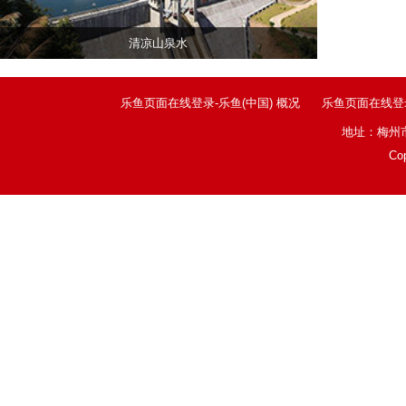
清凉山泉水
乐鱼页面在线登录-乐鱼(中国) 概况
乐鱼页面在线登
地址：梅州市
Co