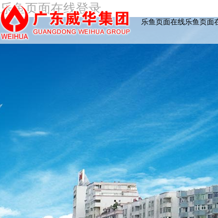
乐鱼页面在线登录
乐鱼页面在线
乐鱼页面
登录-乐鱼(中
登录-乐鱼
国) 乐鱼页面
国) 概
在线登录