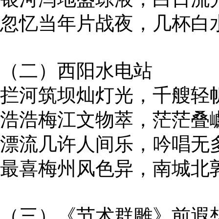
忽忆当年片战夜，几杯白
（二）西阳水电站
拦河筑坝灿灯光，千艘轻
浩浩梅江文物萃，茫茫叠
漂流几许人间乐，吟唱无
最喜梅州风色异，南城北
（三）《节术群雕》前遐