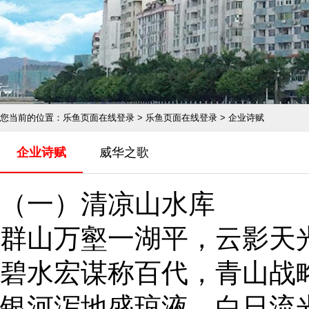
您当前的位置：
乐鱼页面在线登录
> 乐鱼页面在线登录 > 企业诗赋
企业诗赋
威华之歌
（一）清凉山水库
群山万壑一湖平，云影天
碧水宏谋称百代，青山战
银河泻地盛琼液，白日流