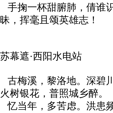
手掬一杯甜腑肺，倩谁识
昧，挥毫且颂英雄志！
苏幕遮·西阳水电站
古梅溪，黎洛地。深碧川
火树银花，普照城乡醉。
忆当年，多苦虑。洪患频