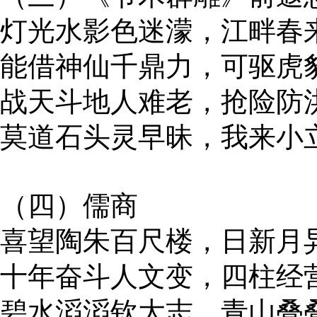
灯光水影色迷濛，江畔春
能借神仙千鼎力，可驱虎
战天斗地人难老，抢险防
莫道石头灵早昧，我来小
（四）儒商
喜望陶朱百尺楼，日新月
十年奋斗人文变，四柱经
碧水滔滔钦大志，青山叠