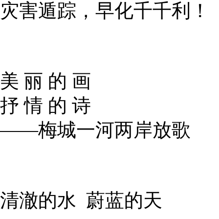
灾害遁踪，早化千千利！
美 丽 的 画
抒 情 的 诗
——梅城一河两岸放歌
清澈的水 蔚蓝的天