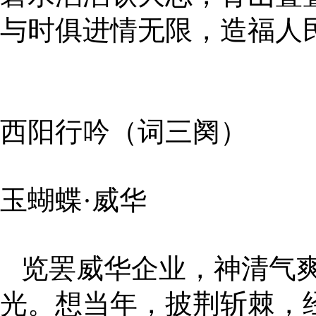
与时俱进情无限，造福人
西阳行吟（词三阕）
玉蝴蝶·威华
览罢威华企业，神清气爽
光。想当年，披荆斩棘，