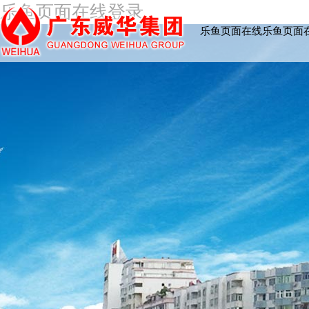
乐鱼页面在线登录
乐鱼页面在线
乐鱼页面
登录-乐鱼(中
登录-乐鱼
国) 乐鱼页面
国) 概
在线登录