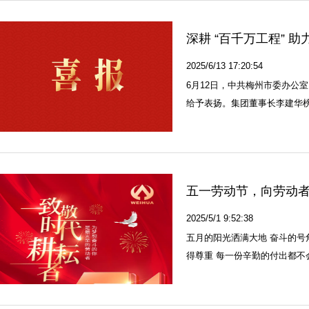
深耕 “百千万工程” 
2025/6/13 17:20:54
6月12日，中共梅州市委办公
给予表扬。集团董事长李建华
五一劳动节，向劳动
2025/5/1 9:52:38
五月的阳光洒满大地 奋斗的号
得尊重 每一份辛勤的付出都不