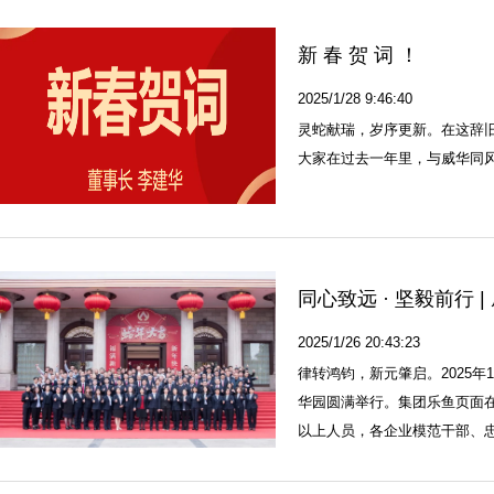
新 春 贺 词 ！
2025/1/28 9:46:40
灵蛇献瑞，岁序更新。在这辞
大家在过去一年里，与威华同
同心致远 · 坚毅前行
2025/1/26 20:43:23
律转鸿钧，新元肇启。2025年1
华园圆满举行。集团乐鱼页面在
以上人员，各企业模范干部、