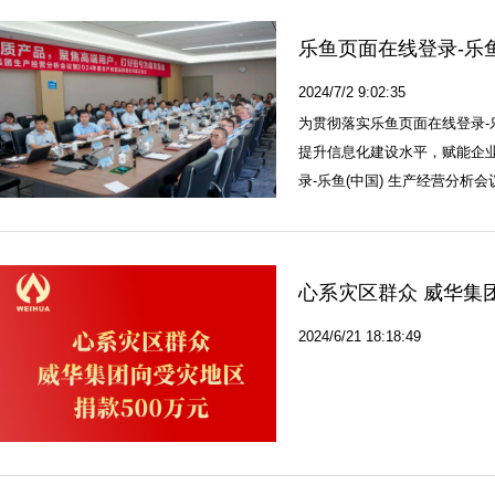
乐鱼页面在线登录-乐
2024/7/2 9:02:35
为贯彻落实乐鱼页面在线登录-
提升信息化建设水平，赋能企业
录-乐鱼(中国) 生产经营分析会
心系灾区群众 威华集团
2024/6/21 18:18:49