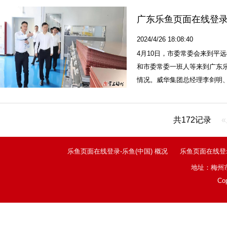
广东乐鱼页面在线登录
2024/4/26 18:08:40
4月10日，市委常委会来到
和市委常委一班人等来到广东乐
情况。威华集团总经理李剑明、
共172记录
乐鱼页面在线登录-乐鱼(中国) 概况
乐鱼页面在线登
地址：梅州市
Co