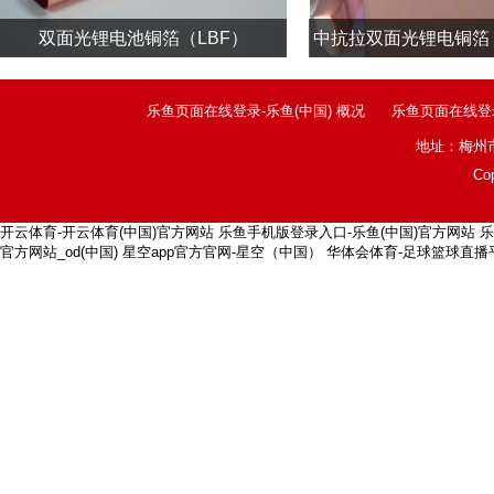
双面光锂电池铜箔（LBF）
中抗拉双面光锂电铜箔（
乐鱼页面在线登录-乐鱼(中国) 概况
乐鱼页面在线登
地址：梅州市
Co
开云体育-开云体育(中国)官方网站
乐鱼手机版登录入口-乐鱼(中国)官方网站
乐
官方网站_od(中国)
星空app官方官网-星空（中国）
华体会体育-足球篮球直播