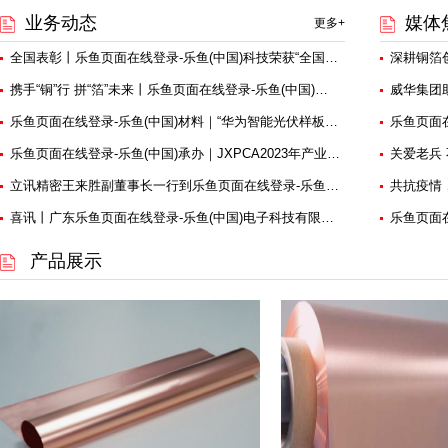
业务动态
媒体
更多+
全国表彰丨乐鱼页面在线登录-乐鱼(中国)科技荣获“全国工业和信息化系统先进集体”称号
携手“铜”行 拼“箔”未来丨乐鱼页面在线登录-乐鱼(中国)科技年产5.66万吨高端铜箔项目二期首条生产线试产成功出箔
乐鱼页面在线登录-乐鱼(中国)材料｜“华为智能光伏样板工程” 签约
乐鱼页面在线登录-乐鱼(中国)承办｜JXPCA2023年产业链技术研讨会在龙南召开
关爱老兵
立讯精密王来胜副董事长一行到乐鱼页面在线登录-乐鱼(中国)材料考察
共抗疫情
喜讯丨广东乐鱼页面在线登录-乐鱼(中国)电子科技有限乐鱼页面在线登录-乐鱼(中国) 获批设立广东省博士工作站
产品展示